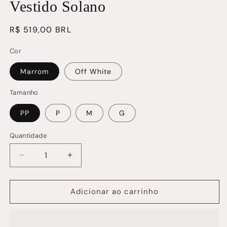
Vestido Solano
na
janela
modal
Preço
R$ 519,00 BRL
normal
Cor
Marrom
Off White
Tamanho
PP
P
M
G
Quantidade
Quantidade
Diminuir
Aumentar
a
a
quantidade
quantidade
de
de
Adicionar ao carrinho
Vestido
Vestido
Solano
Solano