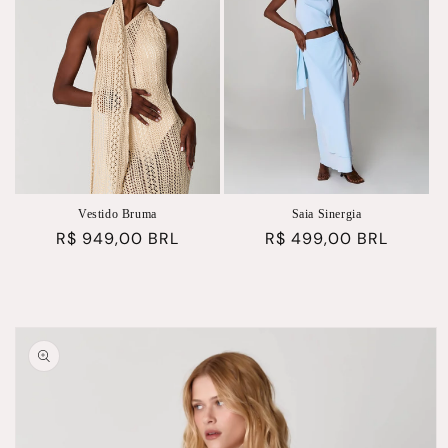
Vestido Bruma
Saia Sinergia
Preço
R$ 949,00 BRL
Preço
R$ 499,00 BRL
normal
normal
Pular para
as
informações
do produto