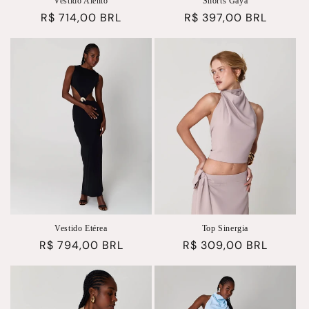
Vestido Alento
Shorts Gaya
Preço
R$ 714,00 BRL
Preço
R$ 397,00 BRL
normal
normal
Vestido Etérea
Top Sinergia
Preço
R$ 794,00 BRL
Preço
R$ 309,00 BRL
normal
normal