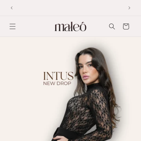
Pular
F NO
para o
conteúdo
Carrinho