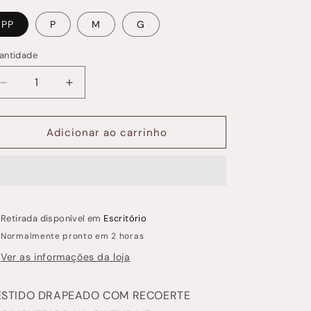
PP
P
M
G
antidade
antidade
Diminuir
Aumentar
a
a
quantidade
quantidade
de
de
Adicionar ao carrinho
Vestido
Vestido
Solano
Solano
Retirada disponível em
Escritório
Normalmente pronto em 2 horas
Ver as informações da loja
ESTIDO DRAPEADO COM RECOERTE