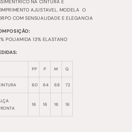
SIMENTRICO NA CINTURA E
OMPRIMENTO AJUSTAVEL. MODELA O
ORPO COM SENSUALIDADE E ELEGANCIA
OMPOSIÇÃO:
7% POLIAMIDA 13% ELASTANO
EDIDAS:
PP
P
M
G
CINTURA
60
64
68
72
ALÇA
16
16
16
16
PRONTA