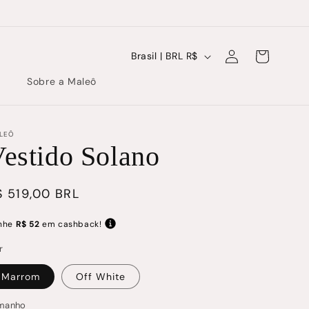
Fazer
P
Carrinho
Brasil | BRL R$
login
a
Sobre a Maleô
í
s
/
LEÔ
estido Solano
R
e
reço
$ 519,00 BRL
g
ormal
i
nhe
R$ 52
em cashback!
ã
r
o
Marrom
Off White
manho