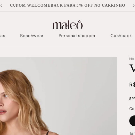
O
pas
Beachwear
Personal shopper
Cashback
MA
V
P
R
n
ga
Co
Ta