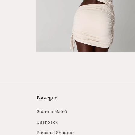
Abrir
mídia
6
na
janela
modal
Navegue
Sobre a Maleô
Cashback
Personal Shopper