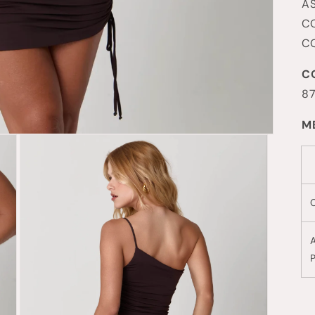
AS
C
C
C
8
M