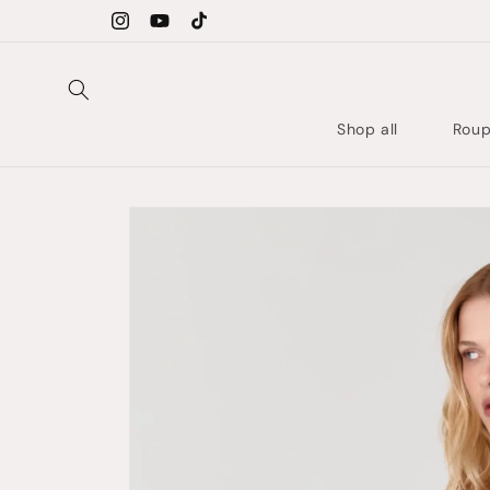
Pular
CUPOM WELCOMEBACK PARA 5% OFF NO CARRINH
para o
Instagram
YouTube
TikTok
conteúdo
Shop all
Rou
Pular para
as
informações
do produto