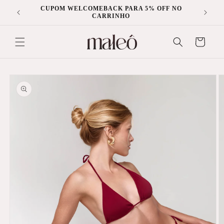
Pular
CUPOM WELCOMEBACK PARA 5% OFF NO
para o
CARRINHO
conteúdo
Carrinho
Pular para
as
informações
do produto