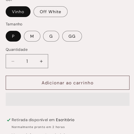
Vinho
Off White
Tamanho
P
M
G
GG
Quantidade
Quantidade
Diminuir
Aumentar
a
a
quantidade
quantidade
de
de
Adicionar ao carrinho
Top
Top
Serena
Serena
Retirada disponível em
Escritório
Normalmente pronto em 2 horas