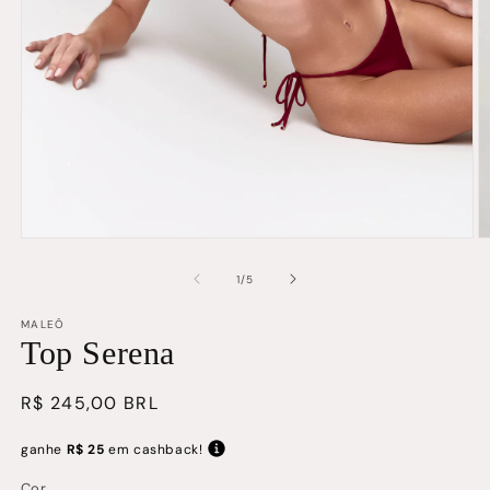
Abrir
Ab
mídia
m
1
2
de
1
/
5
na
n
janela
j
MALEÔ
modal
m
Top Serena
Preço
R$ 245,00 BRL
normal
ganhe
R$ 25
em cashback!
Cor